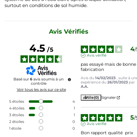
surtout en conditions de sol humide.
Avis Vérifiés
4.5
4
/
5
/
Avis vérifié
pas essayé mais de bonne 
fabrication
Avis du
14/02/2023
, suite à un
Basé sur
6
avis soumis à un
expérience du
26/01/2023
par
contrôle
A.A.
Voir tous les avis sur ce site
Utile
(0)
Signaler
5
étoiles
4
4
étoiles
1
3
étoiles
1
5
/
2
étoiles
0
Avis vérifié
1
étoile
0
Bon rapport qualité  prix