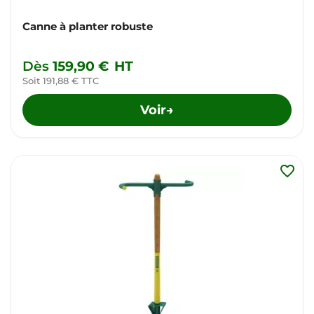
Canne à planter robuste
Dès
159,90 €
HT
Soit 191,88 € TTC
Voir
→
favorite_border