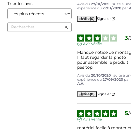
Trier les avis
Avis du
27/01/2021
, suite à un
expérience du
27/11/2020
par
A
Utile
(0)
Signaler
3
/
Avis vérifié
Manque notice de montage
Il faut regarder la photo 
pour assemble le produit 
pas top.
Avis du
20/10/2020
, suite à un
expérience du
27/09/2020
par
A.A.
Utile
(0)
Signaler
5
/
Avis vérifié
matériel facile à monter et