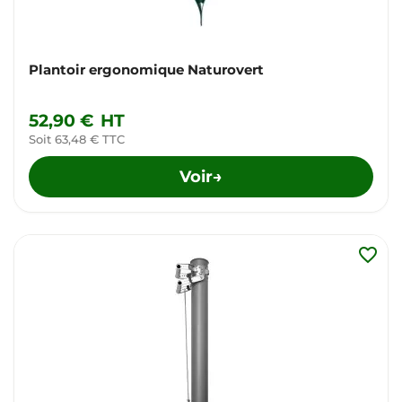
Plantoir ergonomique Naturovert
52,90 €
HT
Soit 63,48 € TTC
Voir
→
favorite_border