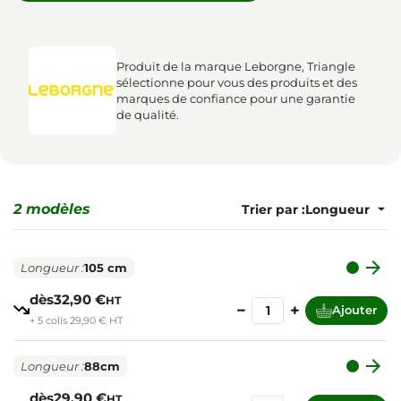
Produit de la marque Leborgne, Triangle
sélectionne pour vous des produits et des
marques de confiance pour une garantie
de qualité.
2 modèles
Trier par :

Longueur :
105 cm
dès
32,90 €
HT
−
+
Ajouter
+ 5 colis 29,90 € HT

Longueur :
88cm
dès
29,90 €
HT