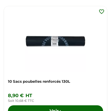
favorite_border
10 Sacs poubelles renforcés 130L
8,90 €
HT
Soit 10,68 € TTC
Voir
→