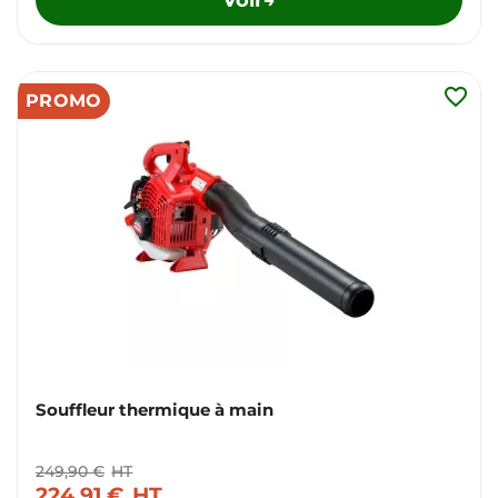
favorite_border
PROMO
Souffleur thermique à main
249,90 €
HT
224,91 €
HT