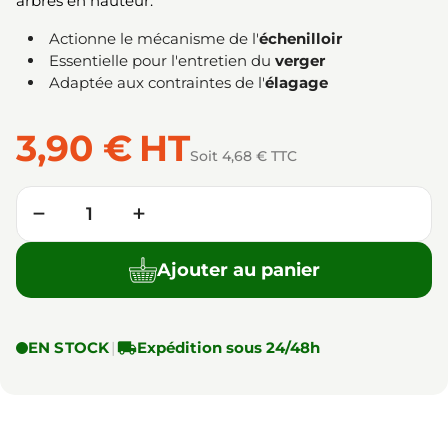
arbres en hauteur.
Actionne le mécanisme de l'
échenilloir
Essentielle pour l'entretien du
verger
Adaptée aux contraintes de l'
élagage
3,90 €
HT
Soit 4,68 € TTC
Quantité
−
+
Ajouter au panier
EN STOCK
|

Expédition sous 24/48h