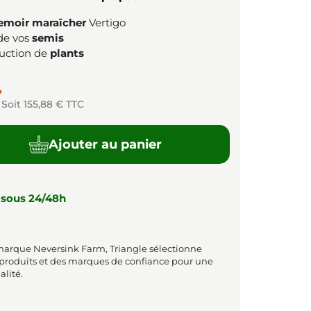
emoir maraîcher
Vertigo
 de vos
semis
duction de
plants
T
Soit 155,88 € TTC
Ajouter au panier
 sous 24/48h
marque Neversink Farm, Triangle sélectionne
 produits et des marques de confiance pour une
alité.