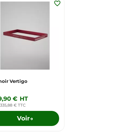
favorite_border
oir Vertigo
9,90 €
HT
 335,88 € TTC
Voir
→