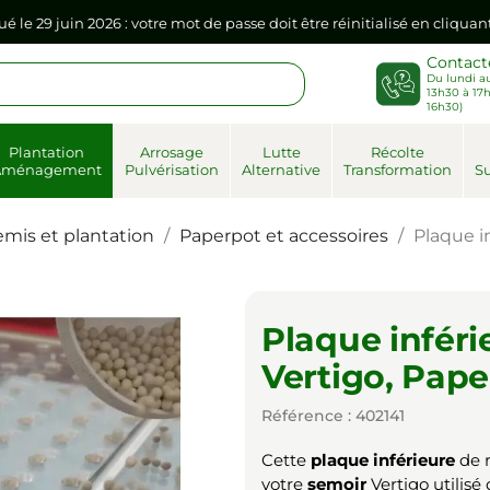
ué le 29 juin 2026 : votre mot de passe doit être réinitialisé en cliqua
Contact
Du lundi au
sse dans votre navigateur internet, il doit être réenregistré à la pr
13h30 à 17h
16h30)
ué le 29 juin 2026 : votre mot de passe doit être réinitialisé en cliqua
Plantation
Arrosage
Lutte
Récolte
Aménagement
Pulvérisation
Alternative
Transformation
Su
sse dans votre navigateur internet, il doit être réenregistré à la pr
emis et plantation
Paperpot et accessoires
Plaque i
Plaque inféri
Vertigo, Pap
Référence : 402141
Cette
plaque inférieure
de 
votre
semoir
Vertigo utilis