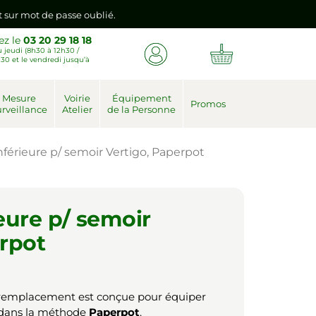
nt sur mot de passe oublié.
ez le
03 20 29 18 18
 jeudi (8h30 à 12h30 /
emière connexion vers votre nouvel espace client.
30 et le vendredi jusqu’à
nt sur mot de passe oublié.
Mesure
Voirie
Équipement
Promos
rveillance
Atelier
de la Personne
emière connexion vers votre nouvel espace client.
nférieure p/ semoir Vertigo, Paperpot
eure p/ semoir
erpot
remplacement est conçue pour équiper
é dans la méthode
Paperpot
.