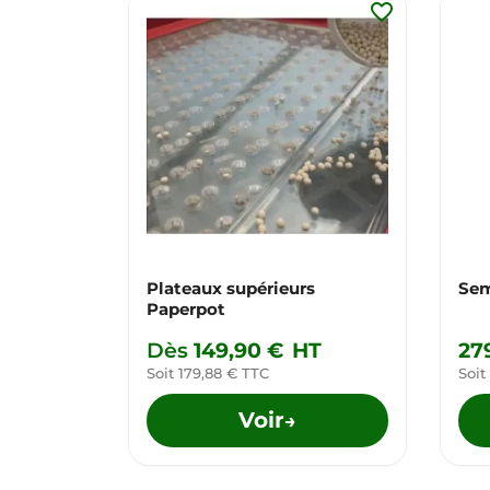
favorite_border
Plateaux supérieurs
Sem
Paperpot
Dès
149,90 €
HT
27
Soit 179,88 € TTC
Soit
Voir
→