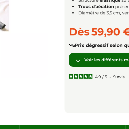
Structure
élastique
sui
Trous d'aération
préser
Diamètre de 3,5 cm, ve
Dès
59,90 
Prix dégressif selon q

Voir les différents 
4.9
/
5
-
9
avis