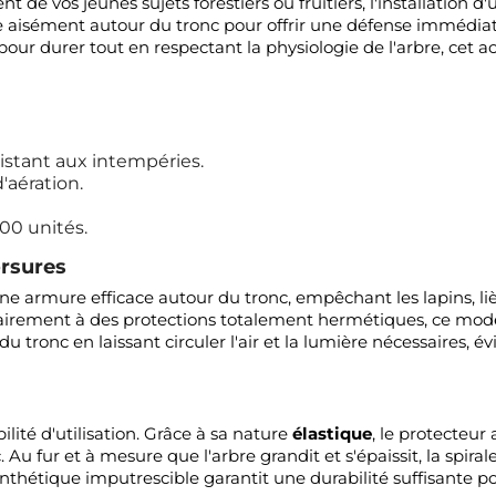
 de vos jeunes sujets forestiers ou fruitiers, l'installation 
 aisément autour du tronc pour offrir une défense immédiate
our durer tout en respectant la physiologie de l'arbre, cet a
sistant aux intempéries.
'aération.
00 unités.
orsures
une armure efficace autour du tronc, empêchant les lapins, liè
ntrairement à des protections totalement hermétiques, ce modè
 tronc en laissant circuler l'air et la lumière nécessaires, év
ilité d'utilisation. Grâce à sa nature
élastique
, le protecteu
 Au fur et à mesure que l'arbre grandit et s'épaissit, la spir
ynthétique imputrescible garantit une durabilité suffisante po