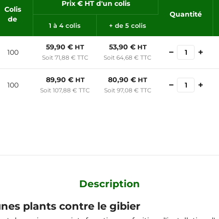
Prix € HT d'un colis
Colis
Quantité
de
1 à 4 colis
+ de 5 colis
59,90 €
53,90 €
HT
HT
−
+
100
Soit 71,88 € TTC
Soit 64,68 € TTC
89,90 €
80,90 €
HT
HT
−
+
100
Soit 107,88 € TTC
Soit 97,08 € TTC
Description
nes plants contre le gibier