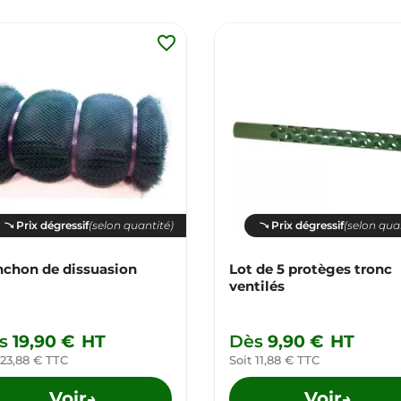
favorite_border
Prix dégressif
(selon quantité)
Prix dégressif
(selon qua
chon de dissuasion
Lot de 5 protèges tronc
ventilés
s
19,90 €
HT
Dès
9,90 €
HT
 23,88 € TTC
Soit 11,88 € TTC
Voir
Voir
→
→