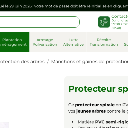
sse dans votre navigateur internet, il doit être réenregistré à la pr
Contact
Du lundi au
ué le 29 juin 2026 : votre mot de passe doit être réinitialisé en cliqua
13h30 à 17h
16h30)
Plantation
Arrosage
Lutte
Récolte
sse dans votre navigateur internet, il doit être réenregistré à la pr
Aménagement
Pulvérisation
Alternative
Transformation
Su
rotection des arbres
Manchons et gaines de protectio
Protecteur sp
Ce
protecteur spirale
en PVC
vos
jeunes arbres
contre le g
Matière
PVC semi-rigi