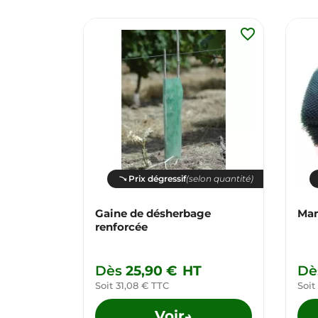
favorite_border
Prix dégressif
(selon quantité)
Gaine de désherbage
Man
renforcée
Dès
25,90 €
HT
Dè
Soit 31,08 € TTC
Soit
Voir
→