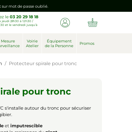
emière connexion vers votre nouvel espace client.
ez le
03 20 29 18 18
 jeudi (8h30 à 12h30 /
nt sur mot de passe oublié.
30 et le vendredi jusqu’à
Mesure
Voirie
Équipement
emière connexion vers votre nouvel espace client.
Promos
rveillance
Atelier
de la Personne
n
Protecteur spirale pour tronc
irale pour tronc
 s'installe autour du tronc pour sécuriser
ibier.
de
et
imputrescible