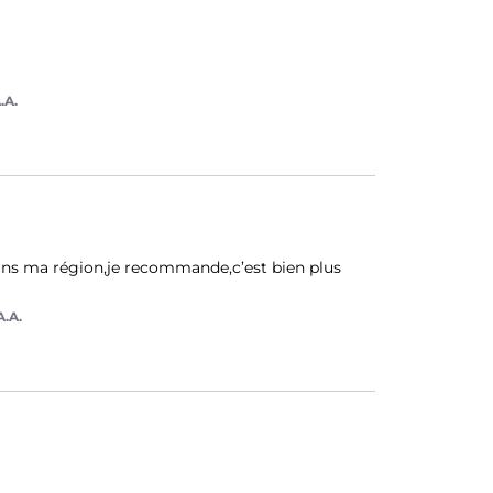
.A.
 dans ma région,je recommande,c’est bien plus 
A.A.