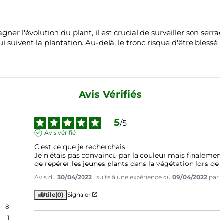
ner l'évolution du plant, il est crucial de surveiller son se
ui suivent la plantation. Au-delà, le tronc risque d'être blessé
Avis Vérifiés
5
/
5
Avis vérifié
C'est ce que je recherchais.

Je n'étais pas convaincu par la couleur mais finalement u
de repérer les jeunes plants dans la végétation lors de 
Avis du
30/04/2022
, suite à une expérience du
09/04/2022
par
Utile
(0)
Signaler
8
1