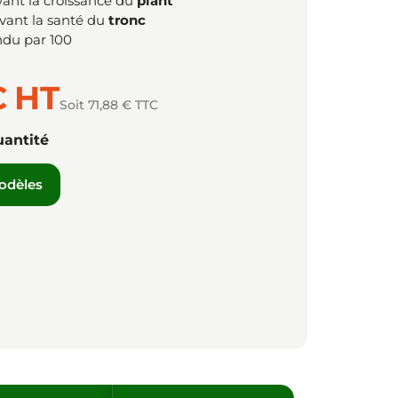
vant la croissance du
plant
vant la santé du
tronc
ndu par 100
€
HT
Soit 71,88 € TTC
uantité
modèles