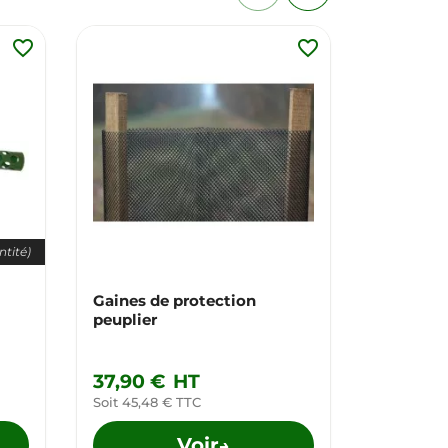
favorite_border
favorite_border
ntité)
Gaines de protection
Gaine de
peuplier
agrofore
37,90 €
HT
99,90 
Soit 45,48 € TTC
Soit 119,8
Voir
→