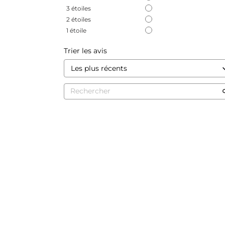
3
étoiles
2
étoiles
1
étoile
Trier les avis