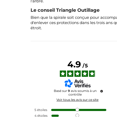
l'arbre.
Le conseil Triangle Outillage
Bien que la spirale soit conçue pour accompag
d'enlever ces protections dans les trois ans q
étroit.
4.9
/
5
Basé sur
9
avis soumis à un
contrôle
Voir tous les avis sur ce site
5
étoiles
4
étoiles