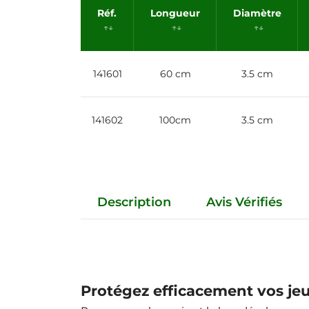
Réf.
Longueur
Diamètre
141601
60 cm
3.5 cm
141602
100cm
3.5 cm
Description
Avis Vérifiés
Protégez efficacement vos jeu