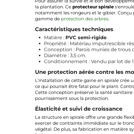
Pour assurer la survie et le bon développement
la plantation. Ce
protecteur spirale
s'enroule
notamment les rongeurs et le gibier. Conçu p
gamme de
protection des arbres
.
Caractéristiques techniques
Matière :
PVC semi-rigide
.
Propriété : Matériau imputrescible ré
Conception : Parois munies de trous d
Diamètre : 3,5 cm.
Conditionnement : Vendu par lot de 1
Une protection aérée contre les m
L'installation de cette gaine en spirale crée 
ce qui pourrait être fatal pour le plant. Co
Cette conception préserve la santé sanitaire du
pourrissement sous la protection.
Élasticité et suivi de croissance
La structure en spirale offre une grande flexib
exercer de contrainte immédiate sur le tronc.
végétal. De plus, sa fabrication en matière s