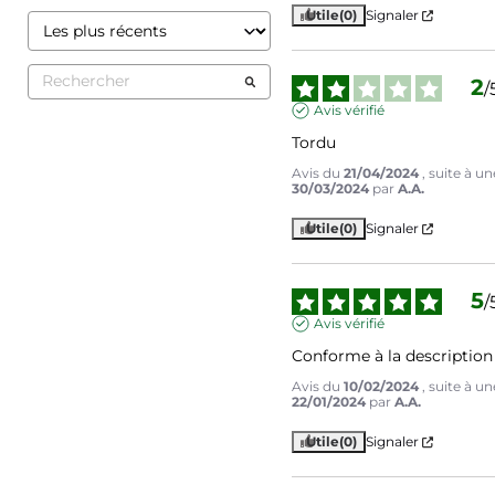
Utile
(0)
Signaler
2
/
Avis vérifié
Tordu
Avis du
21/04/2024
, suite à u
30/03/2024
par
A.A.
Utile
(0)
Signaler
5
/
Avis vérifié
Conforme à la description
Avis du
10/02/2024
, suite à u
22/01/2024
par
A.A.
Utile
(0)
Signaler