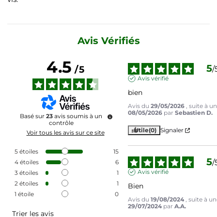
Avis Vérifiés
4.5
5
/
5
/
Avis vérifié
bien
Avis du
29/05/2026
, suite à 
08/05/2026
par
Sebastien D.
Basé sur
23
avis soumis à un
contrôle
Utile
(0)
Signaler
Voir tous les avis sur ce site
5
étoiles
15
5
/
4
étoiles
6
Avis vérifié
3
étoiles
1
2
étoiles
1
Bien
1
étoile
0
Avis du
19/08/2024
, suite à u
29/07/2024
par
A.A.
Trier les avis