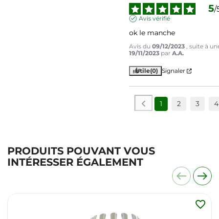
5
/
Avis vérifié
ok le manche
Avis du
09/12/2023
, suite à u
19/11/2023
par
A.A.
Utile
(0)
Signaler
1
2
3
4
PRODUITS POUVANT VOUS
INTÉRESSER ÉGALEMENT
favorite_border