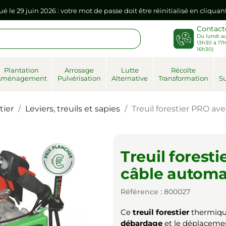
ué le 29 juin 2026 : votre mot de passe doit être réinitialisé en cliqua
Contact
Du lundi au
sse dans votre navigateur internet, il doit être réenregistré à la pr
13h30 à 17h
16h30)
ué le 29 juin 2026 : votre mot de passe doit être réinitialisé en cliqua
Plantation
Arrosage
Lutte
Récolte
Aménagement
Pulvérisation
Alternative
Transformation
Su
sse dans votre navigateur internet, il doit être réenregistré à la pr
tier
Leviers, treuils et sapies
Treuil forestier PRO a
Treuil forest
câble automa
Référence : 800027
Ce
treuil forestier
thermique
débardage
et le déplacemen