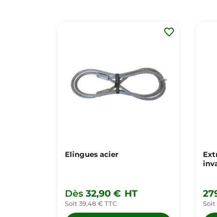
favorite_border
Elingues acier
Ext
inv
Dès
32,90 €
HT
27
Soit 39,48 € TTC
Soit