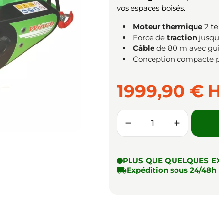
vos espaces boisés.
Moteur thermique
2 t
Force de
traction
jusqu
Câble
de 80 m avec gu
Conception compacte p
1999,90 €
Quantité
−
+
PLUS QUE QUELQUES E

Expédition sous 24/48h