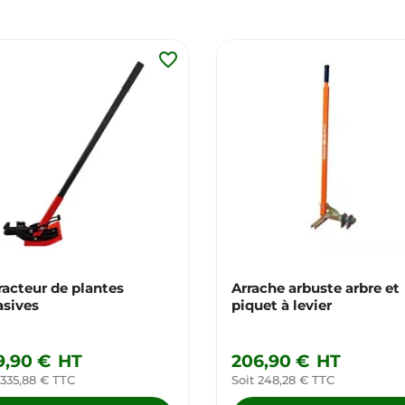
favorite_border
racteur de plantes
Arrache arbuste arbre et
asives
piquet à levier
9,90 €
HT
206,90 €
HT
 335,88 € TTC
Soit 248,28 € TTC