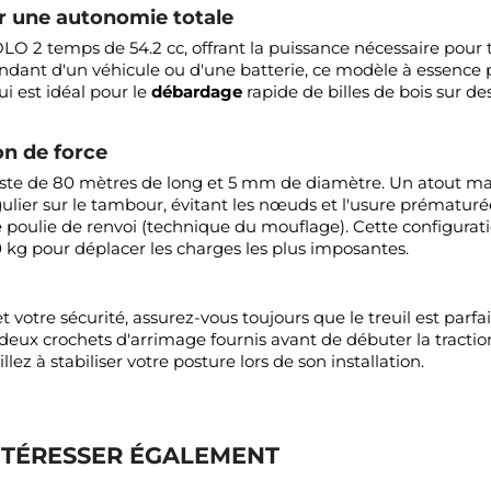
r une autonomie totale
SOLO 2 temps de 54.2 cc, offrant la puissance nécessaire pou
dant d'un véhicule ou d'une batterie, ce modèle à essence p
ui est idéal pour le
débardage
rapide de billes de bois sur de
on de force
robuste de 80 mètres de long et 5 mm de diamètre. Un atout 
er sur le tambour, évitant les nœuds et l'usure prématurée 
une poulie de renvoi (technique du mouflage). Cette configura
40 kg pour déplacer les charges les plus imposantes.
et votre sécurité, assurez-vous toujours que le treuil est parf
 deux crochets d'arrimage fournis avant de débuter la tract
lez à stabiliser votre posture lors de son installation.
NTÉRESSER ÉGALEMENT