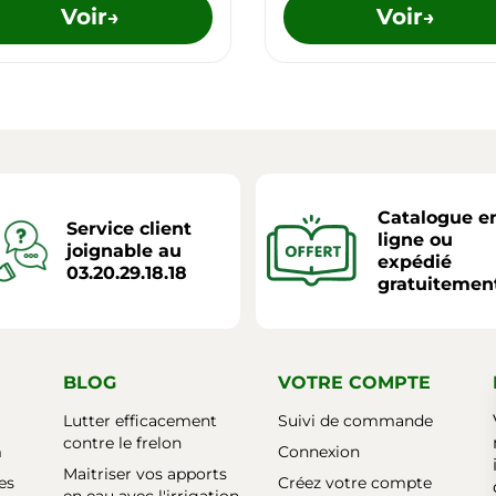
Voir
Voir
→
→
Catalogue e
Service client
ligne ou
joignable au
expédié
03.20.29.18.18
gratuitemen
BLOG
VOTRE COMPTE
Lutter efficacement
Suivi de commande
contre le frelon
m
Connexion
Maitriser vos apports
es
Créez votre compte
en eau avec l'irrigation