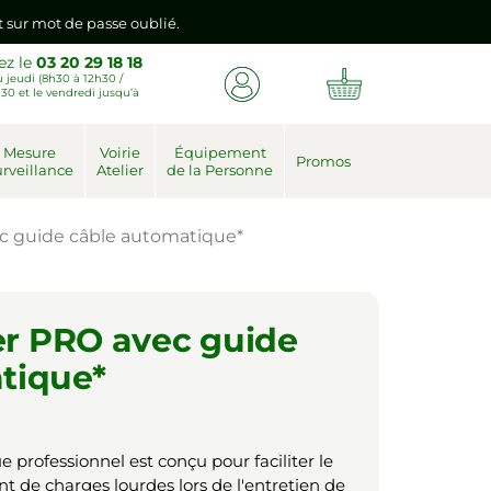
nt sur mot de passe oublié.
ez le
03 20 29 18 18
 jeudi (8h30 à 12h30 /
emière connexion vers votre nouvel espace client.
30 et le vendredi jusqu’à
nt sur mot de passe oublié.
Mesure
Voirie
Équipement
Promos
rveillance
Atelier
de la Personne
emière connexion vers votre nouvel espace client.
vec guide câble automatique*
ier PRO avec guide
tique*
 professionnel est conçu pour faciliter le
t de charges lourdes lors de l'entretien de