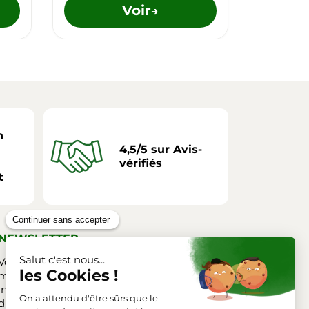
Voir
→
n
4,5/5 sur Avis-
vérifiés
t
NEWSLETTER
Vous pouvez vous désinscrire à tout
moment. Vous trouverez pour cela nos
informations de contact dans les conditions
d'utilisation du site.