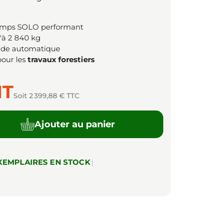
emps SOLO performant
'à 2 840 kg
ide automatique
our les
travaux forestiers
HT
Soit 2 399,88 € TTC
Ajouter au panier
XEMPLAIRES EN STOCK
|