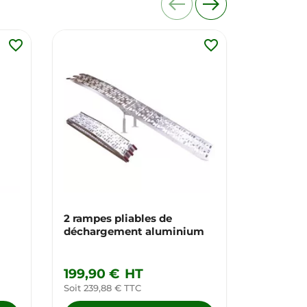
favorite_border
favorite_border
2 rampes pliables de
Tirfort h
déchargement aluminium
199,90 €
HT
Dès
49
Soit 239,88 € TTC
Soit 59,88