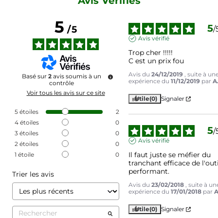
Avis Vérifiés
5
5
/
5
/
Avis vérifié
Trop cher !!!!!

C est un prix fou
Avis du
24/12/2019
, suite à un
Basé sur
2
avis soumis à un
expérience du
11/12/2019
par
A
contrôle
Voir tous les avis sur ce site
Utile
(0)
Signaler
5
étoiles
2
4
étoiles
0
5
/
3
étoiles
0
Avis vérifié
2
étoiles
0
Il faut juste se méfier du 
1
étoile
0
tranchant efficace de l'outil
performant.
Trier les avis
Avis du
23/02/2018
, suite à un
expérience du
17/01/2018
par
A
Utile
(0)
Signaler