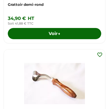
Grattoir demi-rond
34,90 €
HT
Soit 41,88 € TTC
Voir
→
favorite_border