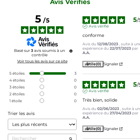
Avis Vérifiés
5
5
/
5
/
Avis vérifié
conforme
Avis du
12/08/2023
, suite à un
expérience du
22/07/2023
par
Basé sur
3
avis soumis à un
A.A.
contrôle
Voir tous les avis sur ce site
Utile
(0)
Signaler
5
étoiles
3
4
étoiles
0
5
/
3
étoiles
0
Avis vérifié
2
étoiles
0
Très bien, solide
1
étoile
0
Avis du
02/06/2023
, suite à u
Trier les avis
expérience du
27/04/2023
par
A.A.
Utile
(0)
Signaler