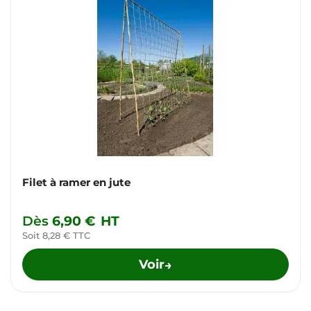
Filet à ramer en jute
Dès
6,90 €
HT
Soit 8,28 € TTC
Voir
→