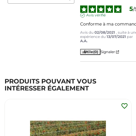
5
/
Avis vérifié
Conforme à ma comman
Avis du
02/08/2021
, suite à un
expérience du
13/07/2021
par
A.A.
Utile
(0)
Signaler
PRODUITS POUVANT VOUS
INTÉRESSER ÉGALEMENT
favorite_border