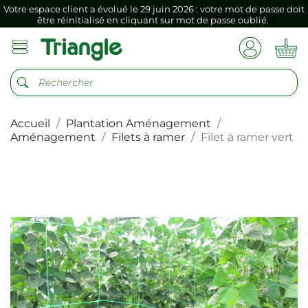
Si vous aviez mémorisé votre précédent mot de passe dans votre
navigateur internet, il doit être réenregistré à la première connexion
vers votre nouvel espace client.
Votre espace client a évolué le 29 juin 2026 : votre mot de passe doit
être réinitialisé en cliquant sur mot de passe oublié.
Si vous aviez mémorisé votre précédent mot de passe dans votre
navigateur internet, il doit être réenregistré à la première connexion
vers votre nouvel espace client.
Accueil
Plantation Aménagement
Aménagement
Filets à ramer
Filet à ramer vert