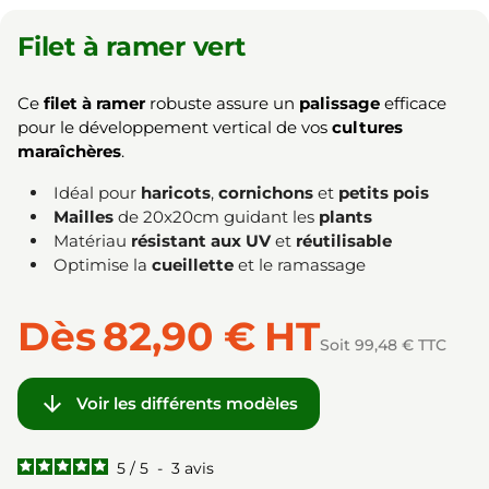
Filet à ramer vert
Ce
filet à ramer
robuste assure un
palissage
efficace
pour le développement vertical de vos
cultures
maraîchères
.
Idéal pour
haricots
,
cornichons
et
petits pois
Mailles
de 20x20cm guidant les
plants
Matériau
résistant aux UV
et
réutilisable
Optimise la
cueillette
et le ramassage
Dès
82,90 €
HT
Soit 99,48 € TTC

Voir les différents modèles
5
/
5
-
3
avis