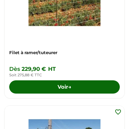
Filet à ramer/tuteurer
Dès
229,90 €
HT
Soit 275,88 € TTC
Voir
→
favorite_border