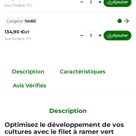
−
+
Ajouter
Soit 179,88 € TTC

Largeur :
1m60
134,90 €
HT
−
+
Ajouter
Soit 161,88 € TTC
Description
Caractéristiques
Avis Vérifiés
Description
Optimisez le développement de vos
cultures avec le filet à ramer vert