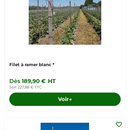
Filet à ramer blanc *
Dès
189,90 €
HT
Soit 227,88 € TTC
Voir
→
favorite_border