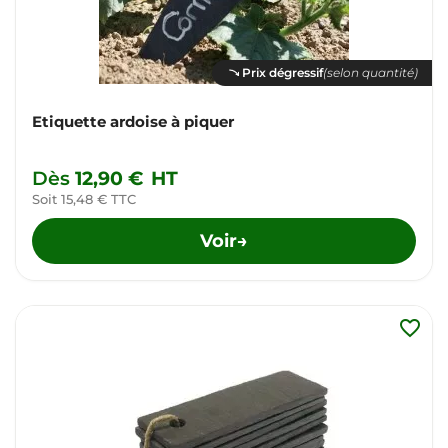
Prix dégressif
(selon quantité)
Etiquette ardoise à piquer
Dès
12,90 €
HT
Soit 15,48 € TTC
Voir
→
favorite_border