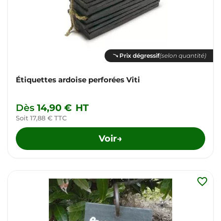
Prix dégressif
(selon quantité)
Étiquettes ardoise perforées Viti
Dès
14,90 €
HT
Soit 17,88 € TTC
Voir
→
favorite_border