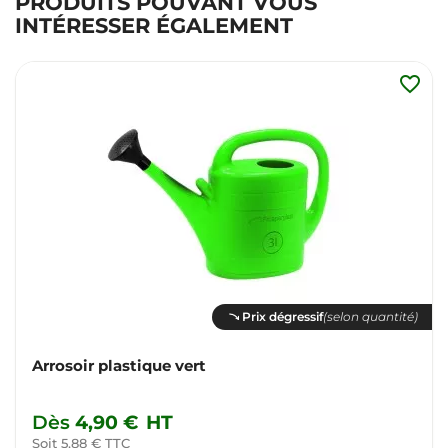
PRODUITS POUVANT VOUS
INTÉRESSER ÉGALEMENT
favorite_border
Prix dégressif
(selon quantité)
Arrosoir plastique vert
Dès
4,90 €
HT
Soit 5,88 € TTC