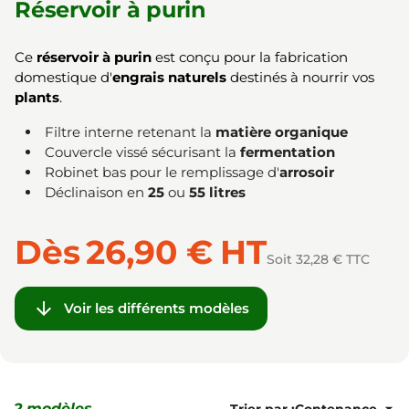
Réservoir à purin
Ce
réservoir à purin
est conçu pour la fabrication
domestique d'
engrais naturels
destinés à nourrir vos
plants
.
Filtre interne retenant la
matière organique
Couvercle vissé sécurisant la
fermentation
Robinet bas pour le remplissage d'
arrosoir
Déclinaison en
25
ou
55 litres
Dès
26,90 €
HT
Soit 32,28 € TTC

Voir les différents modèles
2 modèles