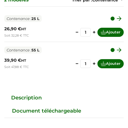
Trier par :

Contenance :
25 L
26,90 €
HT
−
+
Ajouter
Soit 32,28 € TTC

Contenance :
55 L
39,90 €
HT
−
+
Ajouter
Soit 47,88 € TTC
Description
Document téléchargeable