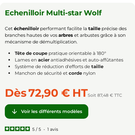
Echenilloir Multi-star Wolf
Cet
échenilloir
performant facilite la
taille
précise des
branches hautes de vos
arbres
et arbustes grâce à son
mécanisme de démultiplication.
Tête de coupe
pratique orientable à 180°
Lames en
acier
antiadhésives et auto-affûtantes
Système de réduction d'efforts de
taille
Manchon de sécurité et
corde
nylon
Dès
72,90 €
HT
Soit 87,48 € TTC

Voir les différents modèles
5
/
5
-
1
avis