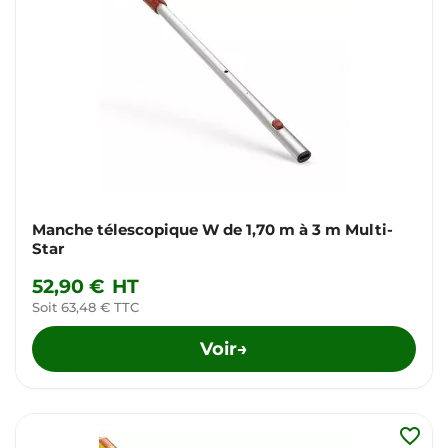
Manche télescopique W de 1,70 m à 3 m Multi-
Star
52,90 €
HT
Soit 63,48 € TTC
Voir
→
favorite_border