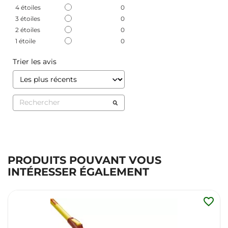
4
étoiles
0
3
étoiles
0
2
étoiles
0
1
étoile
0
Trier les avis
PRODUITS POUVANT VOUS
INTÉRESSER ÉGALEMENT
favorite_border