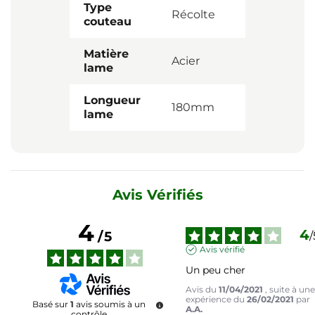
Type
Récolte
couteau
Matière
Acier
lame
Longueur
180mm
lame
Avis Vérifiés
4
4
/
5
/
Avis vérifié
Un peu cher
Avis du
11/04/2021
, suite à un
expérience du
26/02/2021
par
Basé sur
1
avis soumis à un
A.A.
contrôle