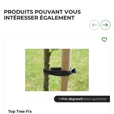
PRODUITS POUVANT VOUS
INTÉRESSER ÉGALEMENT
favorite_border
Prix dégressif
(selon quantité)
Top Tree Fix