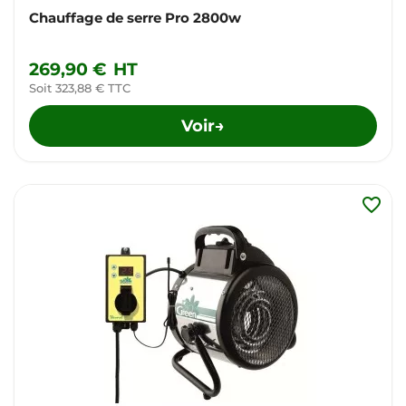
Chauffage de serre Pro 2800w
269,90 €
HT
Soit 323,88 € TTC
Voir
→
favorite_border