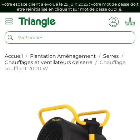
Si vous aviez mémorisé votre précédent mot de passe dans votre
navigateur internet, il doit être réenregistré à la première connexion
vers votre nouvel espace client.
Votre espace client a évolué le 29 juin 2026 : votre mot de passe doit
être réinitialisé en cliquant sur mot de passe oublié.
Si vous aviez mémorisé votre précédent mot de passe dans votre
navigateur internet, il doit être réenregistré à la première connexion
vers votre nouvel espace client.
Accueil
Plantation Aménagement
Serres
Chauffages et ventilateurs de serre
Chauffage
soufflant 2000 W