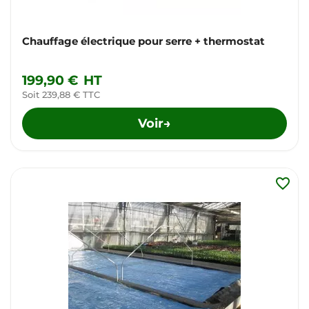
Chauffage électrique pour serre + thermostat
199,90 €
HT
Soit 239,88 € TTC
Voir
→
favorite_border