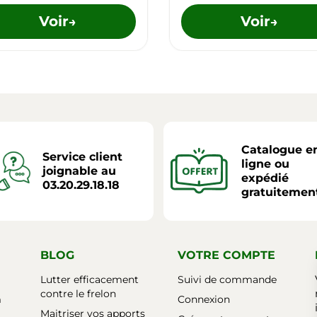
Voir
Voir
→
→
Catalogue e
Service client
ligne ou
joignable au
expédié
03.20.29.18.18
gratuitemen
BLOG
VOTRE COMPTE
Lutter efficacement
Suivi de commande
contre le frelon
m
Connexion
Maitriser vos apports