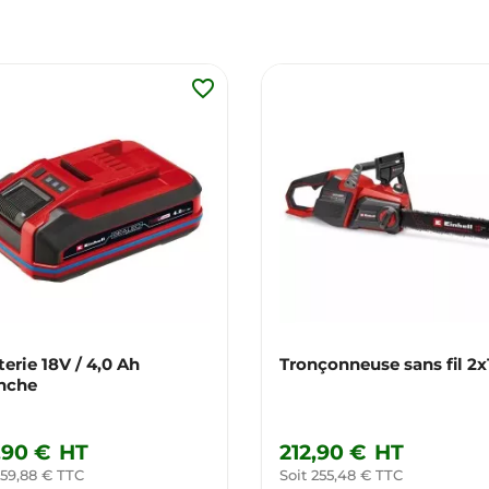
favorite_border
terie 18V / 4,0 Ah
Tronçonneuse sans fil 2
nche
,90 €
HT
212,90 €
HT
 59,88 € TTC
Soit 255,48 € TTC