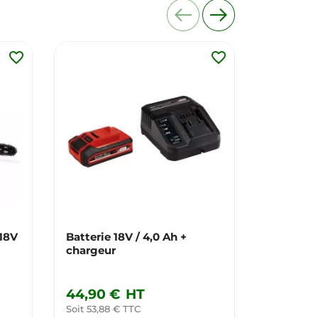
favorite_border
favorite_border
x18V
Batterie 18V / 4,0 Ah +
Ceinture
chargeur
44,90 €
HT
59,90 
Soit 53,88 € TTC
Soit 71,88