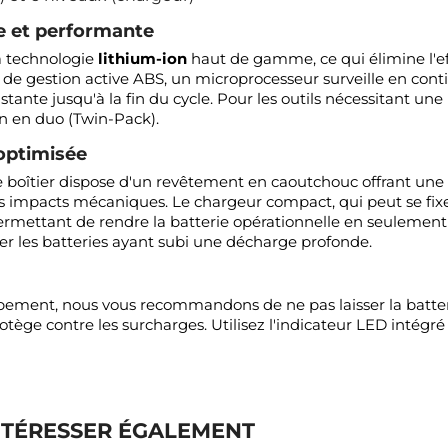
te et performante
la technologie
lithium-ion
haut de gamme, ce qui élimine l'ef
de gestion active ABS, un microprocesseur surveille en conti
nte jusqu'à la fin du cycle. Pour les outils nécessitant une p
on en duo (Twin-Pack).
 optimisée
 boîtier dispose d'un revêtement en caoutchouc offrant une 
 les impacts mécaniques. Le chargeur compact, qui peut se fix
rmettant de rendre la batterie opérationnelle en seulement
er les batteries ayant subi une décharge profonde.
pement, nous vous recommandons de ne pas laisser la batterie
tège contre les surcharges. Utilisez l'indicateur LED intégré 
NTÉRESSER ÉGALEMENT