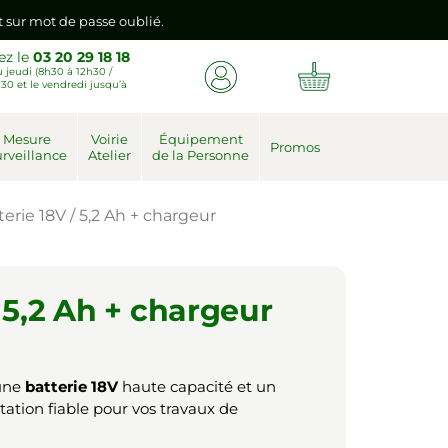
nt sur mot de passe oublié.
ez le
03 20 29 18 18
 jeudi (8h30 à 12h30 /
emière connexion vers votre nouvel espace client.
30 et le vendredi jusqu’à
nt sur mot de passe oublié.
Mesure
Voirie
Équipement
Promos
rveillance
Atelier
de la Personne
emière connexion vers votre nouvel espace client.
terie 18V / 5,2 Ah + chargeur
/ 5,2 Ah + chargeur
 une
batterie 18V
haute capacité et un
ation fiable pour vos travaux de