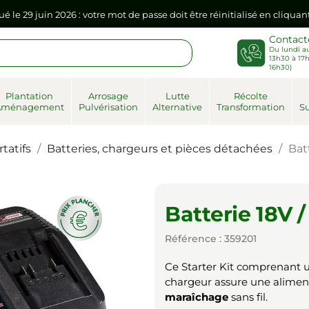
ué le 29 juin 2026 : votre mot de passe doit être réinitialisé en cliqua
Contact
Du lundi au
sse dans votre navigateur internet, il doit être réenregistré à la pr
13h30 à 17h
16h30)
ué le 29 juin 2026 : votre mot de passe doit être réinitialisé en cliqua
Plantation
Arrosage
Lutte
Récolte
Aménagement
Pulvérisation
Alternative
Transformation
Su
sse dans votre navigateur internet, il doit être réenregistré à la pr
tatifs
Batteries, chargeurs et pièces détachées
Bat
Batterie 18V 
Référence : 359201
Ce Starter Kit comprenant
chargeur assure une aliment
maraîchage
sans fil.