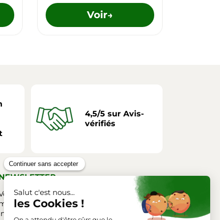
Voir
→
n
4,5/5 sur Avis-
vérifiés
t
NEWSLETTER
Vous pouvez vous désinscrire à tout
moment. Vous trouverez pour cela nos
informations de contact dans les conditions