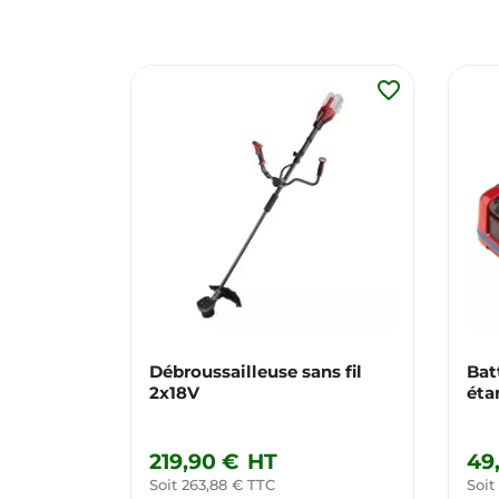
favorite_border
Débroussailleuse sans fil
Bat
2x18V
éta
219,90 €
HT
49
Soit 263,88 € TTC
Soit