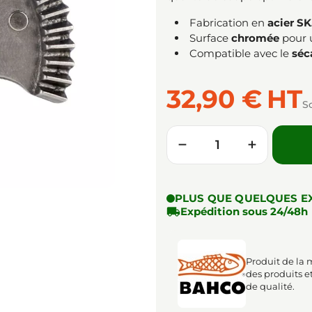
Fabrication en
acier SK
Surface
chromée
pour
Compatible avec le
séc
32,90 €
HT
S
Quantité
−
+
PLUS QUE QUELQUES E

Expédition sous 24/48h
Produit de la
des produits e
de qualité.