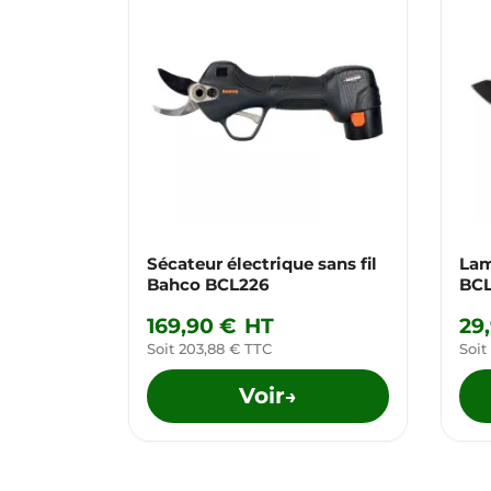
Sécateur électrique sans fil
Lam
Bahco BCL226
BC
169,90 €
HT
29
Soit 203,88 € TTC
Soit
Voir
→