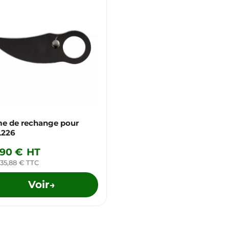
e de rechange pour
L226
,90 €
HT
 35,88 € TTC
Voir
→