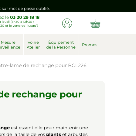
nt sur mot de passe oublié.
ez le
03 20 29 18 18
 jeudi (8h30 à 12h30 /
emière connexion vers votre nouvel espace client.
30 et le vendredi jusqu’à
nt sur mot de passe oublié.
Mesure
Voirie
Équipement
Promos
rveillance
Atelier
de la Personne
emière connexion vers votre nouvel espace client.
tre-lame de rechange pour BCL226
de rechange pour
ange
est essentielle pour maintenir une
rs de la taille de vos
plants
et arbustes.