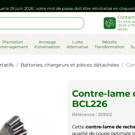
ué le 29 juin 2026 : votre mot de passe doit être réinitialisé en cliqua
Contact
Du lundi au
sse dans votre navigateur internet, il doit être réenregistré à la pr
13h30 à 17h
16h30)
ué le 29 juin 2026 : votre mot de passe doit être réinitialisé en cliqua
Plantation
Arrosage
Lutte
Récolte
Aménagement
Pulvérisation
Alternative
Transformation
Su
sse dans votre navigateur internet, il doit être réenregistré à la pr
tatifs
Batteries, chargeurs et pièces détachées
Con
Contre-lame 
BCL226
Référence : 359102
Cette
contre-lame de rech
qualité de coupe optimale lo