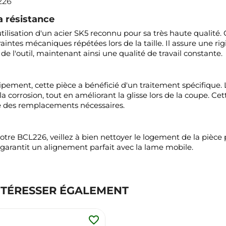
226
a résistance
'utilisation d'un acier SK5 reconnu pour sa très haute qualité
aintes mécaniques répétées lors de la taille. Il assure une ri
 l'outil, maintenant ainsi une qualité de travail constante.
ipement, cette pièce a bénéficié d'un traitement spécifique. 
la corrosion, tout en améliorant la glisse lors de la coupe. C
e des remplacements nécessaires.
re BCL226, veillez à bien nettoyer le logement de la pièce p
garantit un alignement parfait avec la lame mobile.
NTÉRESSER ÉGALEMENT
favorite_border