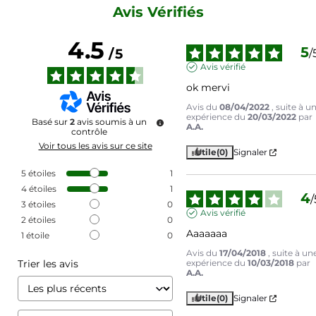
Avis Vérifiés
4.5
5
/
5
/
Avis vérifié
ok mervi
Avis du
08/04/2022
, suite à u
expérience du
20/03/2022
par
Basé sur
2
avis soumis à un
A.A.
contrôle
Voir tous les avis sur ce site
Utile
(0)
Signaler
5
étoiles
1
4
étoiles
1
4
/
3
étoiles
0
Avis vérifié
2
étoiles
0
Aaaaaaa
1
étoile
0
Avis du
17/04/2018
, suite à un
Trier les avis
expérience du
10/03/2018
par
A.A.
Utile
(0)
Signaler