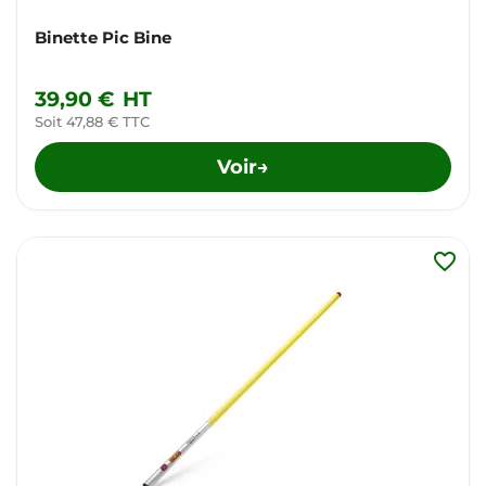
Binette Pic Bine
39,90 €
HT
Soit 47,88 € TTC
Voir
→
favorite_border