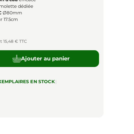
molette dédiée
C
Ø80mm
r 17.5cm
it 15,48 € TTC
Ajouter au panier
XEMPLAIRES EN STOCK
|