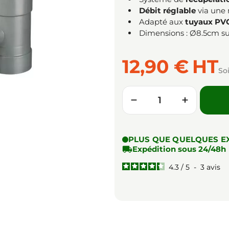
Débit réglable
via une 
Adapté aux
tuyaux PV
Dimensions : Ø8.5cm su
12,90 €
HT
So
Quantité
−
+
PLUS QUE QUELQUES E

Expédition sous 24/48h
4.3
/
5
-
3
avis