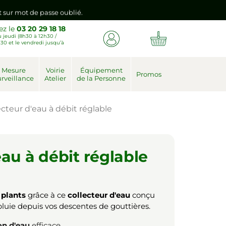
nt sur mot de passe oublié.
ez le
03 20 29 18 18
 jeudi (8h30 à 12h30 /
emière connexion vers votre nouvel espace client.
30 et le vendredi jusqu’à
nt sur mot de passe oublié.
Mesure
Voirie
Équipement
Promos
rveillance
Atelier
de la Personne
emière connexion vers votre nouvel espace client.
ecteur d'eau à débit réglable
eau à débit réglable
s
plants
grâce à ce
collecteur d'eau
conçu
luie depuis vos descentes de gouttières.
on d'eau
efficace