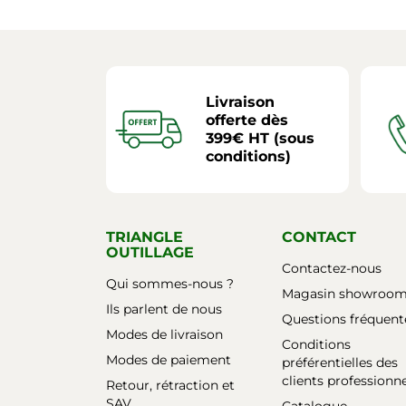
Livraison
offerte dès
399€ HT (sous
conditions)
TRIANGLE
CONTACT
OUTILLAGE
Contactez-nous
Qui sommes-nous ?
Magasin showroo
Ils parlent de nous
Questions fréquent
Modes de livraison
Conditions
Modes de paiement
préférentielles des
clients professionn
Retour, rétraction et
SAV
Catalogue