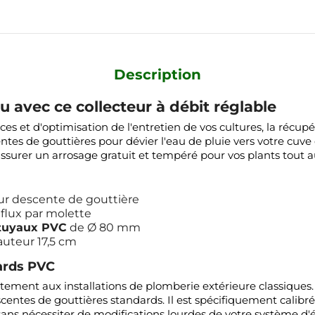
Description
u avec ce collecteur à débit réglable
et d'optimisation de l'entretien de vos cultures, la récupéra
entes de gouttières pour dévier l'eau de pluie vers votre cuve
ssurer un arrosage gratuit et tempéré pour vos plants tout au
r descente de gouttière
 flux par molette
tuyaux PVC
de Ø 80 mm
auteur 17,5 cm
dards PVC
tement aux installations de plomberie extérieure classiques.
 descentes de gouttières standards. Il est spécifiquement cal
ans nécessiter de modifications lourdes de votre système d'é