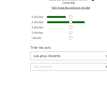
contrôle
Voir tous les avis sur ce site
5
étoiles
4
étoiles
3
étoiles
2
étoiles
1
étoile
Trier les avis