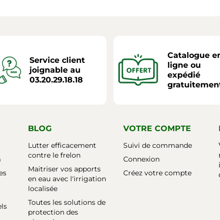
Catalogue e
Service client
ligne ou
joignable au
expédié
03.20.29.18.18
gratuitemen
BLOG
VOTRE COMPTE
Lutter efficacement
Suivi de commande
contre le frelon
m
Connexion
Maitriser vos apports
es
Créez votre compte
en eau avec l'irrigation
localisée
Toutes les solutions de
els
protection des